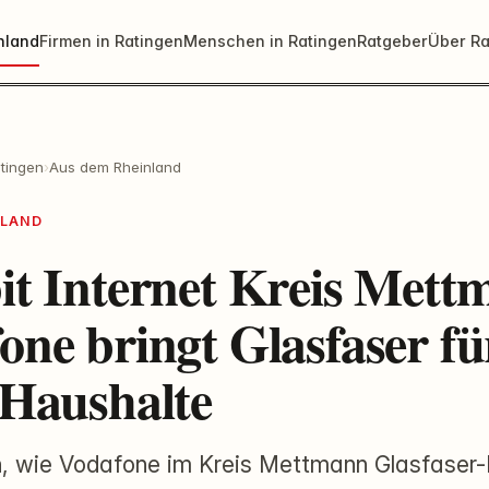
nland
Firmen in Ratingen
Menschen in Ratingen
Ratgeber
Über Ra
tingen
›
Aus dem Rheinland
NLAND
it Internet Kreis Mett
one bringt Glasfaser fü
 Haushalte
n, wie Vodafone im Kreis Mettmann Glasfaser