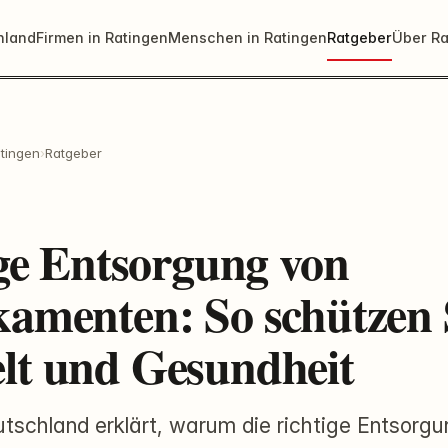
nland
Firmen in Ratingen
Menschen in Ratingen
Ratgeber
Über Ra
tingen
›
Ratgeber
ige Entsorgung von
amenten: So schützen 
t und Gesundheit
schland erklärt, warum die richtige Entsorgu