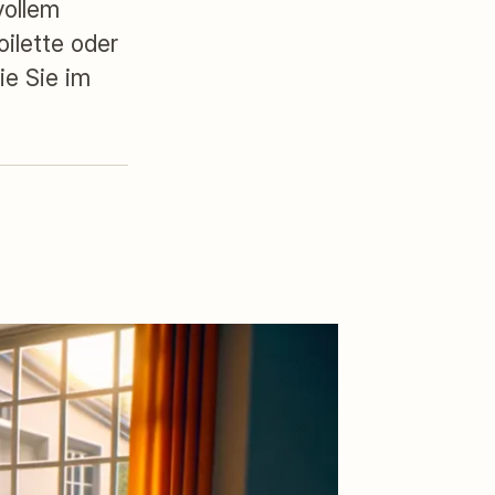
vollem
oilette oder
e Sie im